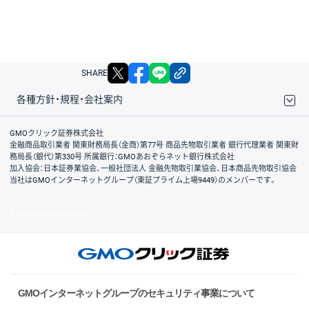
X
facebook
LINE
リンクをコピー
SHARE
各種方針・規程・会社案内
取引規程・約款
サイトマップ
その他のご案内
個人情報保護方針
最良執行方針
サイトのご利用について
ディスクレイマー
信託保全
リスク説明
会社案内
GMOクリック証券株式会社
金融商品取引業者 関東財務局長（金商）第77号 商品先物取引業者 銀行代理業者 関東財
務局長（銀代）第330号 所属銀行：GMOあおぞらネット銀行株式会社
加入協会：日本証券業協会、一般社団法人 金融先物取引業協会、日本商品先物取引協会
当社はGMOインターネットグループ（東証プライム上場9449）のメンバーです。
© GMO CLICK Securities, Inc.
GMOインターネットグループのセキュリティ事業について