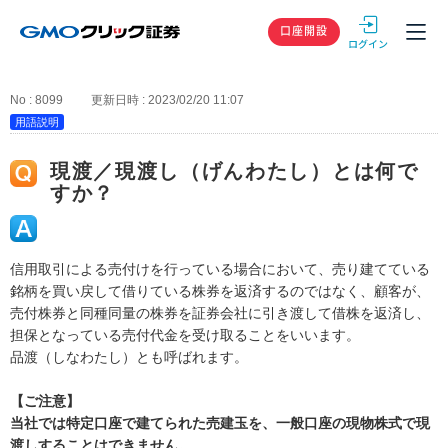
GMOクリック
口座開設
No : 8099
更新日時 : 2023/02/20 11:07
用語説明
現渡／現渡し（げんわたし）とは何で
すか？
信用取引による売付けを行っている場合において、売り建てている
銘柄を買い戻して借りている株券を返済するのではなく、顧客が、
売付株券と同種同量の株券を証券会社に引き渡して借株を返済し、
担保となっている売付代金を受け取ることをいいます。
品渡（しなわたし）とも呼ばれます。
【ご注意】
当社では特定口座で建てられた売建玉を、一般口座の現物株式で現
渡しすることはできません。