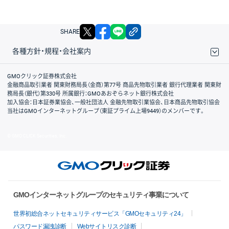
X
facebook
LINE
リンクをコピー
SHARE
各種方針・規程・会社案内
取引規程・約款
サイトマップ
その他のご案内
個人情報保護方針
最良執行方針
サイトのご利用について
ディスクレイマー
信託保全
リスク説明
会社案内
GMOクリック証券株式会社
金融商品取引業者 関東財務局長（金商）第77号 商品先物取引業者 銀行代理業者 関東財
務局長（銀代）第330号 所属銀行：GMOあおぞらネット銀行株式会社
加入協会：日本証券業協会、一般社団法人 金融先物取引業協会、日本商品先物取引協会
当社はGMOインターネットグループ（東証プライム上場9449）のメンバーです。
© GMO CLICK Securities, Inc.
GMOインターネットグループのセキュリティ事業について
世界初総合ネットセキュリティサービス「GMOセキュリティ24」
パスワード漏洩診断
Webサイトリスク診断