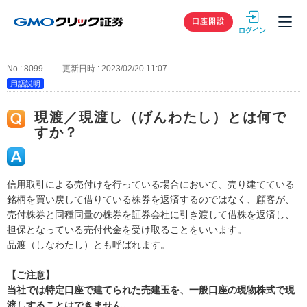
GMOクリック
口座開設
No : 8099
更新日時 : 2023/02/20 11:07
用語説明
現渡／現渡し（げんわたし）とは何で
すか？
信用取引による売付けを行っている場合において、売り建てている
銘柄を買い戻して借りている株券を返済するのではなく、顧客が、
売付株券と同種同量の株券を証券会社に引き渡して借株を返済し、
担保となっている売付代金を受け取ることをいいます。
品渡（しなわたし）とも呼ばれます。
【ご注意】
当社では特定口座で建てられた売建玉を、一般口座の現物株式で現
渡しすることはできません。