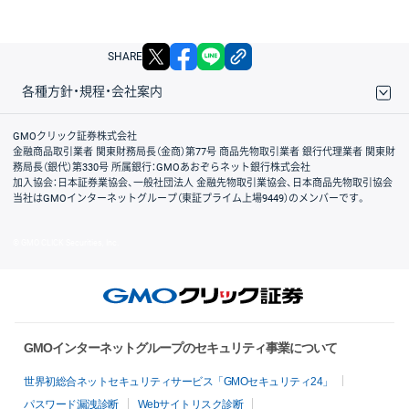
X
facebook
LINE
リンクをコピー
SHARE
各種方針・規程・会社案内
取引規程・約款
サイトマップ
その他のご案内
個人情報保護方針
最良執行方針
サイトのご利用について
ディスクレイマー
信託保全
リスク説明
会社案内
GMOクリック証券株式会社
金融商品取引業者 関東財務局長（金商）第77号 商品先物取引業者 銀行代理業者 関東財
務局長（銀代）第330号 所属銀行：GMOあおぞらネット銀行株式会社
加入協会：日本証券業協会、一般社団法人 金融先物取引業協会、日本商品先物取引協会
当社はGMOインターネットグループ（東証プライム上場9449）のメンバーです。
© GMO CLICK Securities, Inc.
GMOインターネットグループのセキュリティ事業について
世界初総合ネットセキュリティサービス「GMOセキュリティ24」
パスワード漏洩診断
Webサイトリスク診断