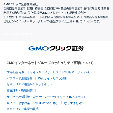
GMOクリック証券株式会社
金融商品取引業者 関東財務局長（金商）第77号 商品先物取引業者 銀行代理業者 関東財
務局長（銀代）第330号 所属銀行：GMOあおぞらネット銀行株式会社
加入協会：日本証券業協会、一般社団法人 金融先物取引業協会、日本商品先物取引協会
当社はGMOインターネットグループ（東証プライム上場9449）のメンバーです。
© GMO CLICK Securities, Inc.
GMOインターネットグループのセキュリティ事業について
世界初総合ネットセキュリティサービス「GMOセキュリティ24」
パスワード漏洩診断
Webサイトリスク診断
セキュリティ相談AIチャットボット
実在証明・盗聴対策
サイバー攻撃対策（GMOサイバーセキュリティ byイエラエ）
サイバー攻撃対策（GMO Flatt Security）
なりすまし対策
セキュリティ事業の軌跡