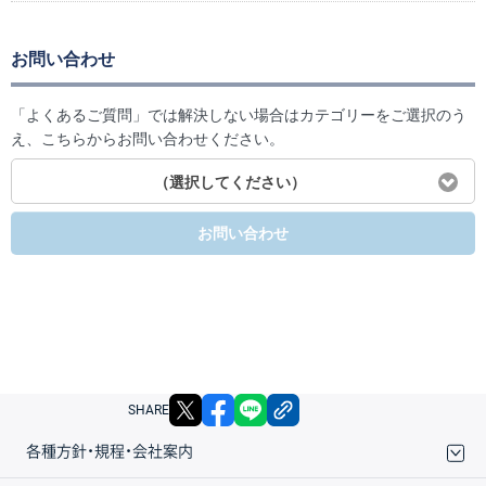
お問い合わせ
「よくあるご質問」では解決しない場合はカテゴリーをご選択のう
え、こちらからお問い合わせください。
（選択してください）
お問い合わせ
X
facebook
LINE
リンクをコピー
SHARE
各種方針・規程・会社案内
取引規程・約款
サイトマップ
その他のご案内
個人情報保護方針
最良執行方針
サイトのご利用について
ディスクレイマー
信託保全
リスク説明
会社案内