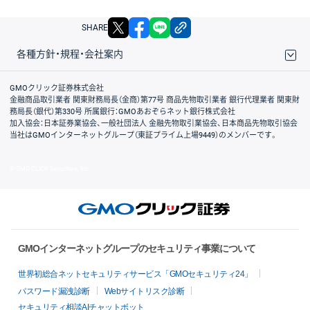
X
facebook
LINE
リンクをコピー
SHARE
各種方針・規程・会社案内
取引規程・約款
サイトマップ
その他のご案内
個人情報保護方針
最良執行方針
サイトのご利用について
ディスクレイマー
信託保全
リスク説明
会社案内
GMOクリック証券株式会社
金融商品取引業者 関東財務局長（金商）第77号 商品先物取引業者 銀行代理業者 関東財
務局長（銀代）第330号 所属銀行：GMOあおぞらネット銀行株式会社
加入協会：日本証券業協会、一般社団法人 金融先物取引業協会、日本商品先物取引協会
当社はGMOインターネットグループ（東証プライム上場9449）のメンバーです。
© GMO CLICK Securities, Inc.
GMOインターネットグループのセキュリティ事業について
世界初総合ネットセキュリティサービス「GMOセキュリティ24」
パスワード漏洩診断
Webサイトリスク診断
セキュリティ相談AIチャットボット