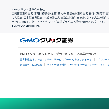
GMOクリック証券株式会社
金融商品取引業者 関東財務局長（金商）第77号 商品先物取引業者 銀行代理業者 関
加入協会：日本証券業協会、一般社団法人 金融先物取引業協会、日本商品先物取引
当社はGMOインターネットグループ（東証プライム上場9449）のメンバーです。
© GMO CLICK Securities, Inc.
GMOインターネットグループのセキュリティ事業について
世界初総合ネットセキュリティサービス「GMOセキュリティ24」
パスワー
実在証明・盗聴対策
サイバー攻撃対策（GMOサイバーセキュリティ byイエ