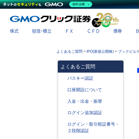
無料診断
X
LINE
株式
投信・積立
ＦＸ
ＣＦＤ
債券
よくあるご質問
>
IPO(新規公開株)
>
ブックビル
よくあるご質問
パスキー認証
口座開設について
入金・出金・振替
ログイン追加認証
ログイン・取引暗証番号・
２段階認証