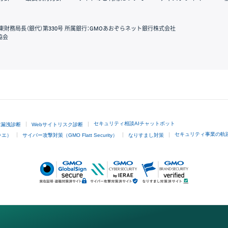
東財務局長（銀代）第330号 所属銀行：GMOあおぞらネット銀行株式会社
協会
GMOクリック証券
セキュリティ相談AIチャットボット
ド漏洩診断
Webサイトリスク診断
セキュリティ事業の軌
ラエ）
サイバー攻撃対策（GMO Flatt Security）
なりすまし対策