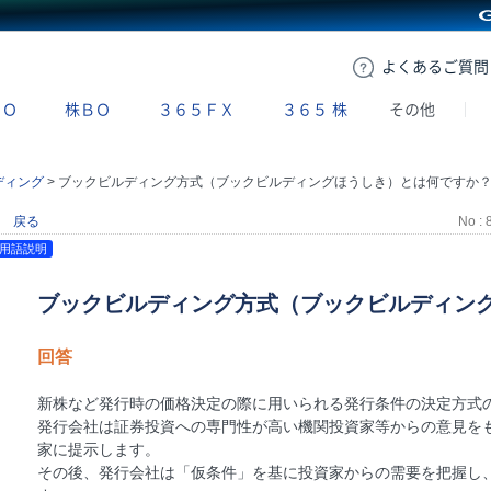
GMOクリック証券
よくある
ご質問
ＢＯ
株ＢＯ
３６５ＦＸ
３６５
株
その他
ディング
>
ブックビルディング方式（ブックビルディングほうしき）とは何ですか
戻る
No : 
用語説明
ブックビルディング方式（ブックビルディン
回答
新株など発行時の価格決定の際に用いられる発行条件の決定方式
発行会社は証券投資への専門性が高い機関投資家等からの意見を
家に提示します。
その後、発行会社は「仮条件」を基に投資家からの需要を把握し