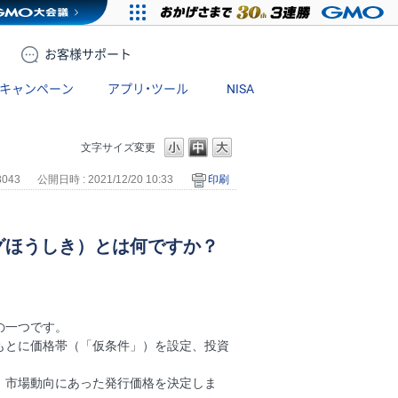
お客様
サポート
キャンペーン
アプリ・ツール
NISA
？
文字サイズ変更
8043
公開日時 : 2021/12/20 10:33
印刷
グほうしき）とは何ですか？
の一つです。
もとに価格帯（「仮条件」）を設定、投資
、市場動向にあった発行価格を決定しま