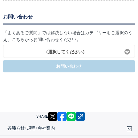
お問い合わせ
「よくあるご質問」では解決しない場合はカテゴリーをご選択のう
え、こちらからお問い合わせください。
（選択してください）
お問い合わせ
X
facebook
LINE
リンクをコピー
SHARE
各種方針・規程・会社案内
取引規程・約款
サイトマップ
その他のご案内
個人情報保護方針
最良執行方針
サイトのご利用について
ディスクレイマー
信託保全
リスク説明
会社案内