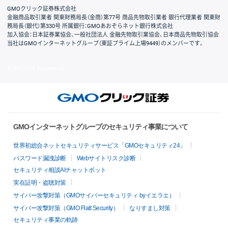
GMOクリック証券株式会社
金融商品取引業者 関東財務局長（金商）第77号 商品先物取引業者 銀行代理業者 関東財
務局長（銀代）第330号 所属銀行：GMOあおぞらネット銀行株式会社
加入協会：日本証券業協会、一般社団法人 金融先物取引業協会、日本商品先物取引協会
当社はGMOインターネットグループ（東証プライム上場9449）のメンバーです。
© GMO CLICK Securities, Inc.
GMOインターネットグループのセキュリティ事業について
世界初総合ネットセキュリティサービス「GMOセキュリティ24」
パスワード漏洩診断
Webサイトリスク診断
セキュリティ相談AIチャットボット
実在証明・盗聴対策
サイバー攻撃対策（GMOサイバーセキュリティ byイエラエ）
サイバー攻撃対策（GMO Flatt Security）
なりすまし対策
セキュリティ事業の軌跡