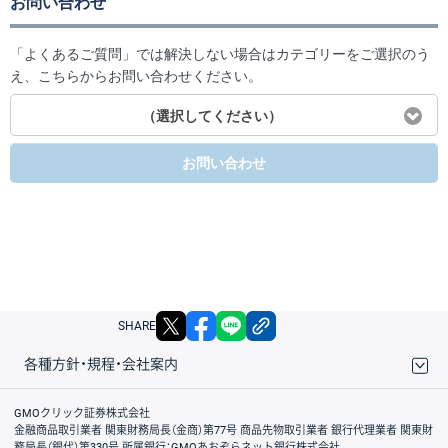
お問い合わせ
「よくあるご質問」では解決しない場合はカテゴリーをご選択のう
え、こちらからお問い合わせください。
（選択してください）
お問い合わせ
X
facebook
LINE
リンクをコピー
SHARE
各種方針・規程・会社案内
取引規程・約款
サイトマップ
その他のご案内
個人情報保護方針
最良執行方針
サイトのご利用について
ディスクレイマー
信託保全
リスク説明
会社案内
GMOクリック証券株式会社
金融商品取引業者 関東財務局長（金商）第77号 商品先物取引業者 銀行代理業者 関東財
務局長（銀代）第330号 所属銀行：GMOあおぞらネット銀行株式会社