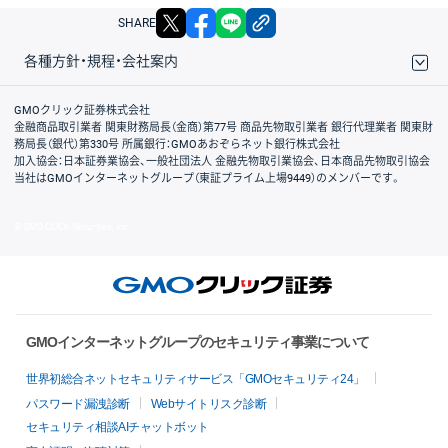
X
facebook
LINE
リンクをコピー
SHARE
各種方針・規程・会社案内
取引規程・約款
サイトマップ
その他のご案内
個人情報保護方針
最良執行方針
サイトのご利用について
ディスクレイマー
信託保全
リスク説明
会社案内
GMOクリック証券株式会社
金融商品取引業者 関東財務局長（金商）第77号 商品先物取引業者 銀行代理業者 関東財
務局長（銀代）第330号 所属銀行：GMOあおぞらネット銀行株式会社
加入協会：日本証券業協会、一般社団法人 金融先物取引業協会、日本商品先物取引協会
当社はGMOインターネットグループ（東証プライム上場9449）のメンバーです。
© GMO CLICK Securities, Inc.
GMOインターネットグループのセキュリティ事業について
世界初総合ネットセキュリティサービス「GMOセキュリティ24」
パスワード漏洩診断
Webサイトリスク診断
セキュリティ相談AIチャットボット