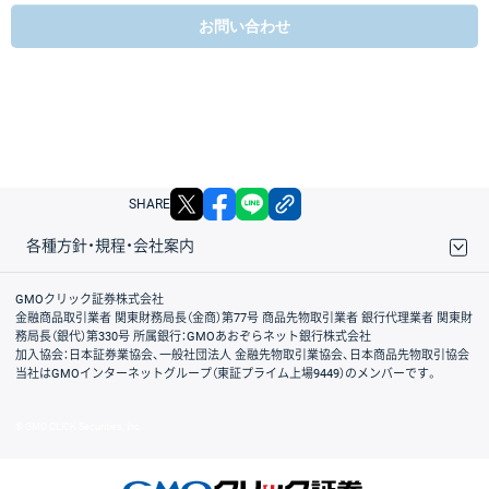
お問い合わせ
X
facebook
LINE
リンクをコピー
SHARE
各種方針・規程・会社案内
取引規程・約款
サイトマップ
その他のご案内
個人情報保護方針
最良執行方針
サイトのご利用について
ディスクレイマー
信託保全
リスク説明
会社案内
GMOクリック証券株式会社
金融商品取引業者 関東財務局長（金商）第77号 商品先物取引業者 銀行代理業者 関東財
務局長（銀代）第330号 所属銀行：GMOあおぞらネット銀行株式会社
加入協会：日本証券業協会、一般社団法人 金融先物取引業協会、日本商品先物取引協会
当社はGMOインターネットグループ（東証プライム上場9449）のメンバーです。
© GMO CLICK Securities, Inc.