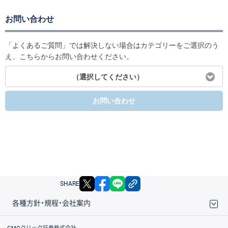
お問い合わせ
「よくあるご質問」では解決しない場合はカテゴリーをご選択のう
え、こちらからお問い合わせください。
（選択してください）
お問い合わせ
X
facebook
LINE
リンクをコピー
SHARE
各種方針・規程・会社案内
取引規程・約款
サイトマップ
その他のご案内
個人情報保護方針
最良執行方針
サイトのご利用について
ディスクレイマー
信託保全
リスク説明
会社案内