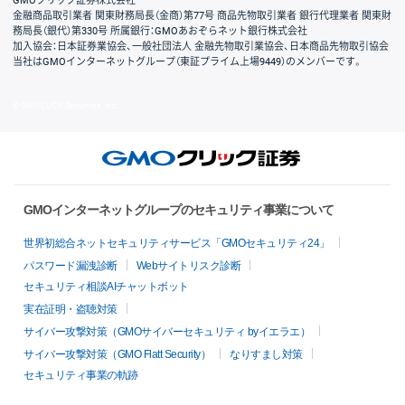
GMOクリック証券株式会社
金融商品取引業者 関東財務局長（金商）第77号 商品先物取引業者 銀行代理業者 関東財
務局長（銀代）第330号 所属銀行：GMOあおぞらネット銀行株式会社
加入協会：日本証券業協会、一般社団法人 金融先物取引業協会、日本商品先物取引協会
当社はGMOインターネットグループ（東証プライム上場9449）のメンバーです。
© GMO CLICK Securities, Inc.
GMOインターネットグループのセキュリティ事業について
世界初総合ネットセキュリティサービス「GMOセキュリティ24」
パスワード漏洩診断
Webサイトリスク診断
セキュリティ相談AIチャットボット
実在証明・盗聴対策
サイバー攻撃対策（GMOサイバーセキュリティ byイエラエ）
サイバー攻撃対策（GMO Flatt Security）
なりすまし対策
セキュリティ事業の軌跡