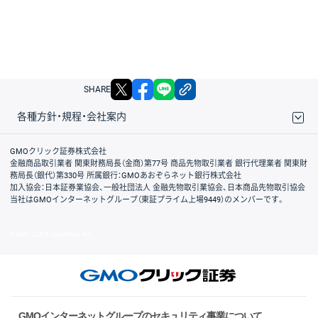
X
facebook
LINE
リンクをコピー
SHARE
各種方針・規程・会社案内
取引規程・約款
サイトマップ
その他のご案内
個人情報保護方針
最良執行方針
サイトのご利用について
ディスクレイマー
信託保全
リスク説明
会社案内
GMOクリック証券株式会社
金融商品取引業者 関東財務局長（金商）第77号 商品先物取引業者 銀行代理業者 関東財
務局長（銀代）第330号 所属銀行：GMOあおぞらネット銀行株式会社
加入協会：日本証券業協会、一般社団法人 金融先物取引業協会、日本商品先物取引協会
当社はGMOインターネットグループ（東証プライム上場9449）のメンバーです。
© GMO CLICK Securities, Inc.
GMOインターネットグループのセキュリティ事業について