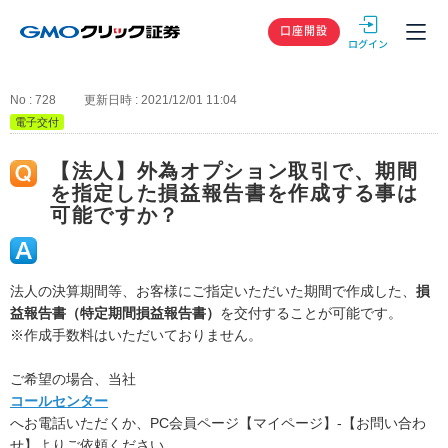
GMOクリック
口座開設
No : 728
更新日時 : 2021/12/01 11:04
電子交付
【法人】外為オプション取引で、期間
を指定した損益報告書を作成する事は
可能ですか？
法人の決算期間等、お客様にご指定いただいた期間で作成した、
損
益報告書（特定期間損益報告書）
を交付することが可能です。
※作成手数料はいただいておりません。
ご希望の場合、当社
コールセンター
へお電話いただくか、PC会員ページ【マイページ】-【お問い合わ
せ】よりご依頼ください。