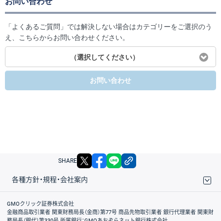
お問い合わせ
「よくあるご質問」では解決しない場合はカテゴリーをご選択のう
え、こちらからお問い合わせください。
（選択してください）
お問い合わせ
X
facebook
LINE
リンクをコピー
SHARE
各種方針・規程・会社案内
取引規程・約款
サイトマップ
その他のご案内
個人情報保護方針
最良執行方針
サイトのご利用について
ディスクレイマー
信託保全
リスク説明
会社案内
GMOクリック証券株式会社
金融商品取引業者 関東財務局長（金商）第77号 商品先物取引業者 銀行代理業者 関東財
務局長（銀代）第330号 所属銀行：GMOあおぞらネット銀行株式会社