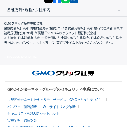
各種方針・規程・会社案内
取引規程・約款
サイトマップ
その他のご案内
個人情報保護方針
最良執行方針
サイトのご利用について
ディスクレイマー
信託保全
リスク説明
会社案内
GMOクリック証券株式会社
金融商品取引業者 関東財務局長（金商）第77号 商品先物取引業者 銀行代理業者 関東財
務局長（銀代）第330号 所属銀行：GMOあおぞらネット銀行株式会社
加入協会：日本証券業協会、一般社団法人 金融先物取引業協会、日本商品先物取引協会
当社はGMOインターネットグループ（東証プライム上場9449）のメンバーです。
© GMO CLICK Securities, Inc.
GMOインターネットグループのセキュリティ事業について
世界初総合ネットセキュリティサービス「GMOセキュリティ24」
パスワード漏洩診断
Webサイトリスク診断
セキュリティ相談AIチャットボット
実在証明・盗聴対策