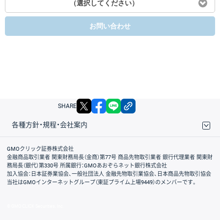
（選択してください）
お問い合わせ
X
facebook
LINE
リンクをコピー
SHARE
各種方針・規程・会社案内
取引規程・約款
サイトマップ
その他のご案内
個人情報保護方針
最良執行方針
サイトのご利用について
ディスクレイマー
信託保全
リスク説明
会社案内
GMOクリック証券株式会社
金融商品取引業者 関東財務局長（金商）第77号 商品先物取引業者 銀行代理業者 関東財
務局長（銀代）第330号 所属銀行：GMOあおぞらネット銀行株式会社
加入協会：日本証券業協会、一般社団法人 金融先物取引業協会、日本商品先物取引協会
当社はGMOインターネットグループ（東証プライム上場9449）のメンバーです。
© GMO CLICK Securities, Inc.