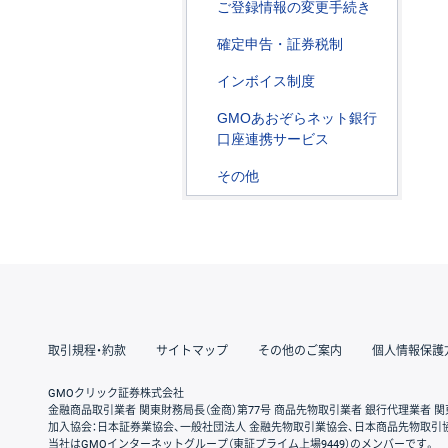
ご登録情報の変更手続き
確定申告・証券税制
インボイス制度
GMOあおぞらネット銀行
口座連携サービス
その他
取引規程・約款
サイトマップ
その他のご案内
個人情報保護
GMOクリック証券株式会社
金融商品取引業者 関東財務局長（金商）第77号 商品先物取引業者 銀行代理業者 関
加入協会：日本証券業協会、一般社団法人 金融先物取引業協会、日本商品先物取引
当社はGMOインターネットグループ（東証プライム上場9449）のメンバーです。