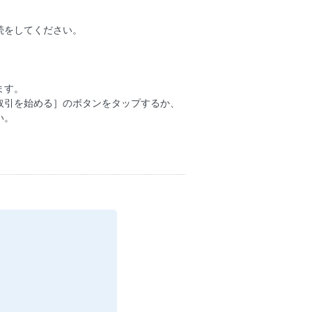
続をしてください。
ます。
取引を始める］のボタンをタップするか、
い。