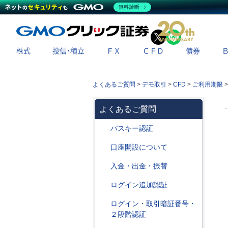
無料診断
X
LINE
株式
投信・積立
ＦＸ
ＣＦＤ
債券
よくあるご質問
>
デモ取引
>
CFD
>
ご利用期限
よくあるご質問
パスキー認証
口座開設について
入金・出金・振替
ログイン追加認証
ログイン・取引暗証番号・
２段階認証