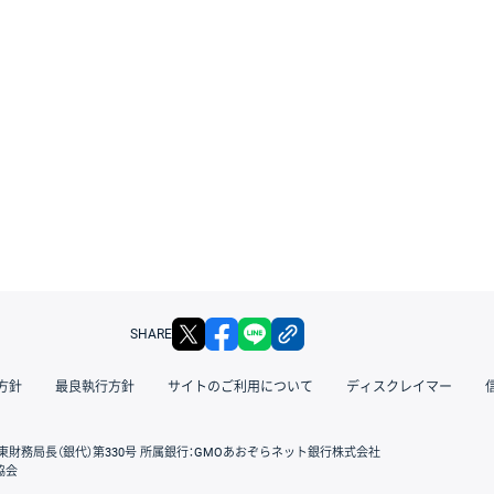
X
facebook
LINE
リンクをコピー
SHARE
方針
最良執行方針
サイトのご利用について
ディスクレイマー
東財務局長（銀代）第330号 所属銀行：GMOあおぞらネット銀行株式会社
協会