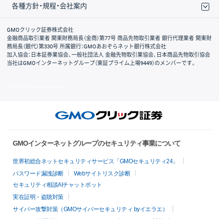
各種方針・規程・会社案内
取引規程・約款
サイトマップ
その他のご案内
個人情報保護方針
最良執行方針
サイトのご利用について
ディスクレイマー
信託保全
リスク説明
会社案内
GMOクリック証券株式会社
金融商品取引業者 関東財務局長（金商）第77号 商品先物取引業者 銀行代理業者 関東財
務局長（銀代）第330号 所属銀行：GMOあおぞらネット銀行株式会社
加入協会：日本証券業協会、一般社団法人 金融先物取引業協会、日本商品先物取引協会
当社はGMOインターネットグループ（東証プライム上場9449）のメンバーです。
© GMO CLICK Securities, Inc.
GMOインターネットグループのセキュリティ事業について
世界初総合ネットセキュリティサービス「GMOセキュリティ24」
パスワード漏洩診断
Webサイトリスク診断
セキュリティ相談AIチャットボット
実在証明・盗聴対策
サイバー攻撃対策（GMOサイバーセキュリティ byイエラエ）