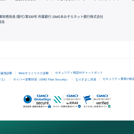
東財務局長（銀代）第330号 所属銀行：GMOあおぞらネット銀行株式会社
協会
GMOクリック証券
セキュリティ相談AIチャットボット
ド漏洩診断
Webサイトリスク診断
セキュリティ事業の軌
ラエ）
サイバー攻撃対策（GMO Flatt Security）
なりすまし対策