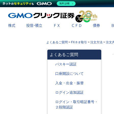
無料診断
X
LINE
株式
投信・積立
ＦＸ
ＣＦＤ
債券
よくあるご質問
>
FXネオ取引
>
注文方法
>
注文
よくあるご質問
パスキー認証
口座開設について
入金・出金・振替
ログイン追加認証
ログイン・取引暗証番号・
２段階認証