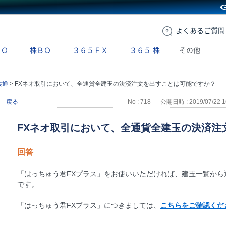
GMOクリック証券
よくある
ご質問
ＢＯ
株ＢＯ
３６５ＦＸ
３６５
株
その他
共通
>
FXネオ取引において、全通貨全建玉の決済注文を出すことは可能ですか？
戻る
No : 718
公開日時 : 2019/07/22 1
FXネオ取引において、全通貨全建玉の決済注
回答
「はっちゅう君FXプラス」をお使いいただければ、建玉一覧から
です。
「はっちゅう君FXプラス」につきましては、
こちらをご確認くだ