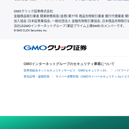
GMOクリック証券株式会社
金融商品取引業者 関東財務局長（金商）第77号 商品先物取引業者 銀行代理業者 関
加入協会：日本証券業協会、一般社団法人 金融先物取引業協会、日本商品先物取引
当社はGMOインターネットグループ（東証プライム上場9449）のメンバーです。
© GMO CLICK Securities, Inc.
GMOインターネットグループのセキュリティ事業について
世界初総合ネットセキュリティサービス「GMOセキュリティ24」
パスワー
実在証明・盗聴対策
サイバー攻撃対策（GMOサイバーセキュリティ byイエ