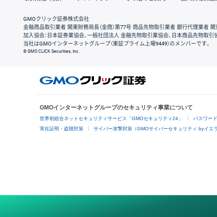
GMOクリック証券株式会社
金融商品取引業者 関東財務局長（金商）第77号 商品先物取引業者 銀行代理業者 関
加入協会：日本証券業協会、一般社団法人 金融先物取引業協会、日本商品先物取引
当社はGMOインターネットグループ（東証プライム上場9449）のメンバーです。
© GMO CLICK Securities, Inc.
GMOインターネットグループのセキュリティ事業について
世界初総合ネットセキュリティサービス「GMOセキュリティ24」
パスワー
実在証明・盗聴対策
サイバー攻撃対策（GMOサイバーセキュリティ byイエ