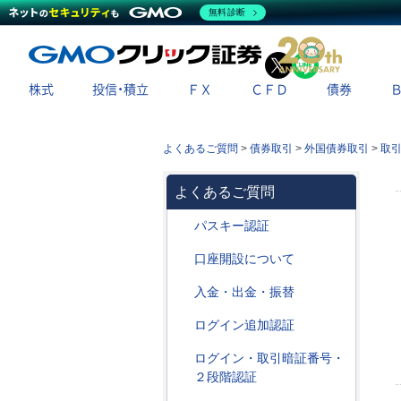
無料診断
X
LINE
株式
投信・積立
ＦＸ
ＣＦＤ
債券
よくあるご質問
>
債券取引
>
外国債券取引
>
取
よくあるご質問
パスキー認証
口座開設について
入金・出金・振替
ログイン追加認証
ログイン・取引暗証番号・
２段階認証