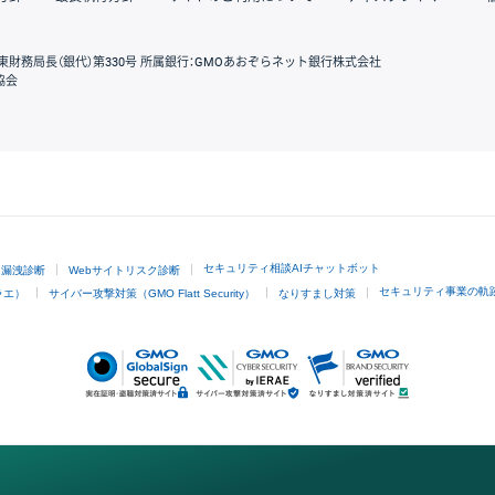
東財務局長（銀代）第330号 所属銀行：GMOあおぞらネット銀行株式会社
協会
GMOクリック証券
セキュリティ相談AIチャットボット
ド漏洩診断
Webサイトリスク診断
セキュリティ事業の軌
ラエ）
サイバー攻撃対策（GMO Flatt Security）
なりすまし対策