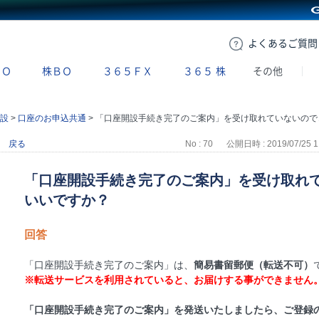
GMOクリック証券
よくある
ご質問
ＢＯ
株ＢＯ
３６５ＦＸ
３６５
株
その他
設
>
口座のお申込共通
>
「口座開設手続き完了のご案内」を受け取れていないのですが、どうしたらいいですか？
戻る
No : 70
公開日時 : 2019/07/25 1
「口座開設手続き完了のご案内」を受け取れ
いいですか？
回答
「口座開設手続き完了のご案内」は、
簡易書留郵便（転送不可）
※転送サービスを利用されていると、お届けする事ができません
「口座開設手続き完了のご案内」を発送いたしましたら、ご登録