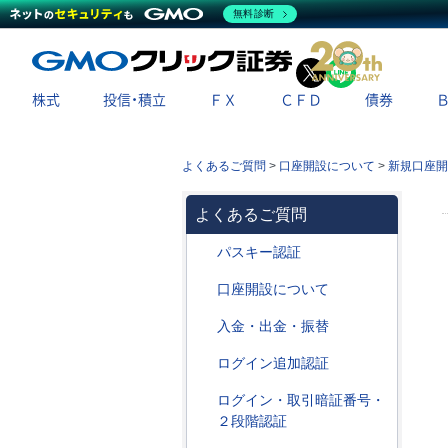
無料診断
X
LINE
株式
投信・積立
ＦＸ
ＣＦＤ
債券
よくあるご質問
>
口座開設について
>
新規口座開
よくあるご質問
パスキー認証
口座開設について
入金・出金・振替
ログイン追加認証
ログイン・取引暗証番号・
２段階認証