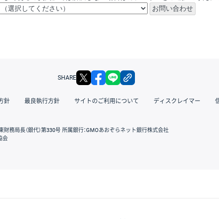
X
facebook
LINE
リンクをコピー
SHARE
方針
最良執行方針
サイトのご利用について
ディスクレイマー
東財務局長（銀代）第330号 所属銀行：GMOあおぞらネット銀行株式会社
協会
GMOクリック証券