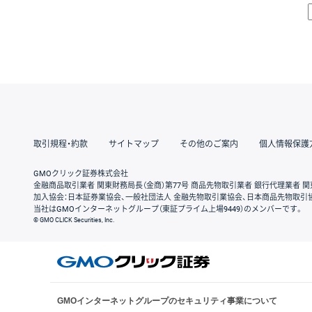
取引規程・約款
サイトマップ
その他のご案内
個人情報保護
GMOクリック証券株式会社
金融商品取引業者 関東財務局長（金商）第77号 商品先物取引業者 銀行代理業者 関
加入協会：日本証券業協会、一般社団法人 金融先物取引業協会、日本商品先物取引
当社はGMOインターネットグループ（東証プライム上場9449）のメンバーです。
© GMO CLICK Securities, Inc.
GMOインターネットグループのセキュリティ事業について