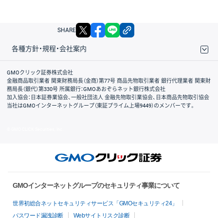
X
facebook
LINE
リンクをコピー
SHARE
各種方針・規程・会社案内
取引規程・約款
サイトマップ
その他のご案内
個人情報保護方針
最良執行方針
サイトのご利用について
ディスクレイマー
信託保全
リスク説明
会社案内
GMOクリック証券株式会社
金融商品取引業者 関東財務局長（金商）第77号 商品先物取引業者 銀行代理業者 関東財
務局長（銀代）第330号 所属銀行：GMOあおぞらネット銀行株式会社
加入協会：日本証券業協会、一般社団法人 金融先物取引業協会、日本商品先物取引協会
当社はGMOインターネットグループ（東証プライム上場9449）のメンバーです。
© GMO CLICK Securities, Inc.
GMOインターネットグループのセキュリティ事業について
世界初総合ネットセキュリティサービス「GMOセキュリティ24」
パスワード漏洩診断
Webサイトリスク診断