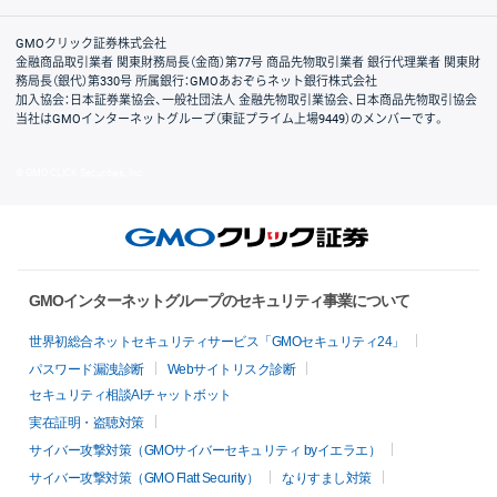
取引規程・約款
サイトマップ
その他のご案内
個人情報保護方針
最良執行方針
サイトのご利用について
ディスクレイマー
信託保全
リスク説明
会社案内
GMOクリック証券株式会社
金融商品取引業者 関東財務局長（金商）第77号 商品先物取引業者 銀行代理業者 関東財
務局長（銀代）第330号 所属銀行：GMOあおぞらネット銀行株式会社
加入協会：日本証券業協会、一般社団法人 金融先物取引業協会、日本商品先物取引協会
当社はGMOインターネットグループ（東証プライム上場9449）のメンバーです。
© GMO CLICK Securities, Inc.
GMOインターネットグループのセキュリティ事業について
世界初総合ネットセキュリティサービス「GMOセキュリティ24」
パスワード漏洩診断
Webサイトリスク診断
セキュリティ相談AIチャットボット
実在証明・盗聴対策
サイバー攻撃対策（GMOサイバーセキュリティ byイエラエ）
サイバー攻撃対策（GMO Flatt Security）
なりすまし対策