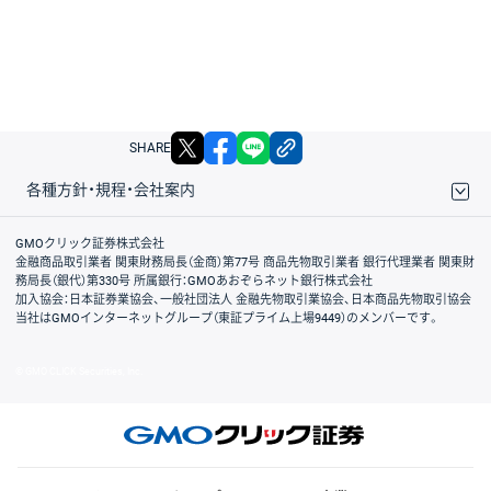
X
facebook
LINE
リンクをコピー
SHARE
各種方針・規程・会社案内
取引規程・約款
サイトマップ
その他のご案内
個人情報保護方針
最良執行方針
サイトのご利用について
ディスクレイマー
信託保全
リスク説明
会社案内
GMOクリック証券株式会社
金融商品取引業者 関東財務局長（金商）第77号 商品先物取引業者 銀行代理業者 関東財
務局長（銀代）第330号 所属銀行：GMOあおぞらネット銀行株式会社
加入協会：日本証券業協会、一般社団法人 金融先物取引業協会、日本商品先物取引協会
当社はGMOインターネットグループ（東証プライム上場9449）のメンバーです。
© GMO CLICK Securities, Inc.