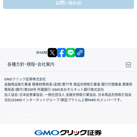
お問い合わせ
X
facebook
LINE
リンクをコピー
SHARE
各種方針・規程・会社案内
取引規程・約款
サイトマップ
その他のご案内
個人情報保護方針
最良執行方針
サイトのご利用について
ディスクレイマー
信託保全
リスク説明
会社案内
GMOクリック証券株式会社
金融商品取引業者 関東財務局長（金商）第77号 商品先物取引業者 銀行代理業者 関東財
務局長（銀代）第330号 所属銀行：GMOあおぞらネット銀行株式会社
加入協会：日本証券業協会、一般社団法人 金融先物取引業協会、日本商品先物取引協会
当社はGMOインターネットグループ（東証プライム上場9449）のメンバーです。
© GMO CLICK Securities, Inc.