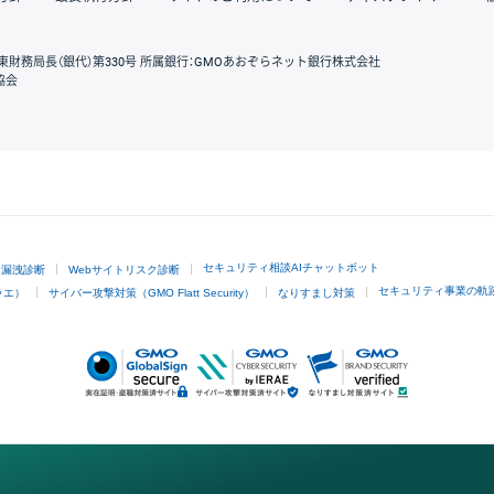
東財務局長（銀代）第330号 所属銀行：GMOあおぞらネット銀行株式会社
協会
GMOクリック証券
セキュリティ相談AIチャットボット
ド漏洩診断
Webサイトリスク診断
セキュリティ事業の軌
ラエ）
サイバー攻撃対策（GMO Flatt Security）
なりすまし対策