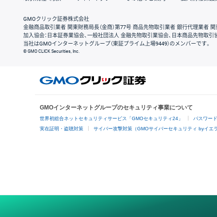
GMOクリック証券株式会社
金融商品取引業者 関東財務局長（金商）第77号 商品先物取引業者 銀行代理業者 関
加入協会：日本証券業協会、一般社団法人 金融先物取引業協会、日本商品先物取引
当社はGMOインターネットグループ（東証プライム上場9449）のメンバーです。
© GMO CLICK Securities, Inc.
GMOインターネットグループのセキュリティ事業について
世界初総合ネットセキュリティサービス「GMOセキュリティ24」
パスワー
実在証明・盗聴対策
サイバー攻撃対策（GMOサイバーセキュリティ byイエ