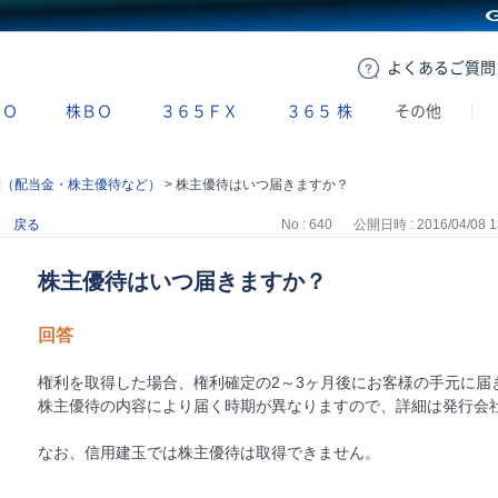
GMOクリック証券
よくある
ご質問
ＢＯ
株ＢＯ
３６５ＦＸ
３６５
株
その他
利（配当金・株主優待など）
>
株主優待はいつ届きますか？
戻る
No : 640
公開日時 : 2016/04/08 1
株主優待はいつ届きますか？
回答
権利を取得した場合、権利確定の2～3ヶ月後にお客様の手元に届
株主優待の内容により届く時期が異なりますので、詳細は発行会
なお、信用建玉では株主優待は取得できません。