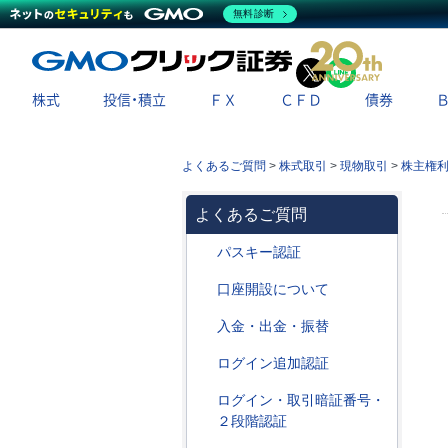
無料診断
X
LINE
株式
投信・積立
ＦＸ
ＣＦＤ
債券
よくあるご質問
>
株式取引
>
現物取引
>
株主権
よくあるご質問
パスキー認証
口座開設について
入金・出金・振替
ログイン追加認証
ログイン・取引暗証番号・
２段階認証