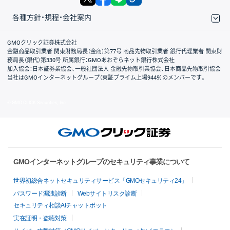
各種方針・規程・会社案内
取引規程・約款
サイトマップ
その他のご案内
個人情報保護方針
最良執行方針
サイトのご利用について
ディスクレイマー
信託保全
リスク説明
会社案内
GMOクリック証券株式会社
金融商品取引業者 関東財務局長（金商）第77号 商品先物取引業者 銀行代理業者 関東財
務局長（銀代）第330号 所属銀行：GMOあおぞらネット銀行株式会社
加入協会：日本証券業協会、一般社団法人 金融先物取引業協会、日本商品先物取引協会
当社はGMOインターネットグループ（東証プライム上場9449）のメンバーです。
© GMO CLICK Securities, Inc.
GMOインターネットグループのセキュリティ事業について
世界初総合ネットセキュリティサービス「GMOセキュリティ24」
パスワード漏洩診断
Webサイトリスク診断
セキュリティ相談AIチャットボット
実在証明・盗聴対策