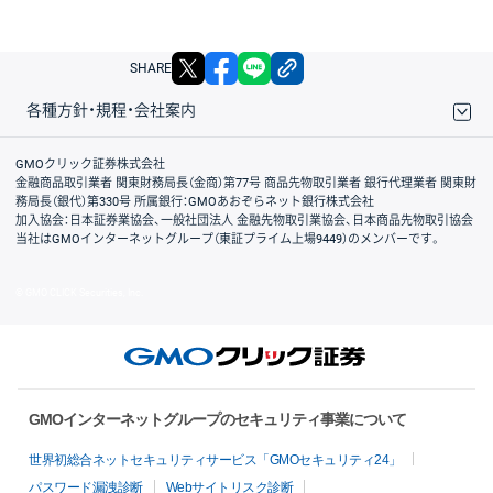
X
facebook
LINE
リンクをコピー
SHARE
各種方針・規程・会社案内
取引規程・約款
サイトマップ
その他のご案内
個人情報保護方針
最良執行方針
サイトのご利用について
ディスクレイマー
信託保全
リスク説明
会社案内
GMOクリック証券株式会社
金融商品取引業者 関東財務局長（金商）第77号 商品先物取引業者 銀行代理業者 関東財
務局長（銀代）第330号 所属銀行：GMOあおぞらネット銀行株式会社
加入協会：日本証券業協会、一般社団法人 金融先物取引業協会、日本商品先物取引協会
当社はGMOインターネットグループ（東証プライム上場9449）のメンバーです。
© GMO CLICK Securities, Inc.
GMOインターネットグループのセキュリティ事業について
世界初総合ネットセキュリティサービス「GMOセキュリティ24」
パスワード漏洩診断
Webサイトリスク診断