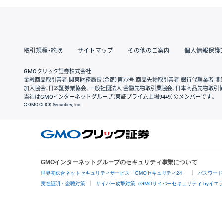
取引規程・約款
サイトマップ
その他のご案内
個人情報保護
GMOクリック証券株式会社
金融商品取引業者 関東財務局長（金商）第77号 商品先物取引業者 銀行代理業者 関
加入協会：日本証券業協会、一般社団法人 金融先物取引業協会、日本商品先物取引
当社はGMOインターネットグループ（東証プライム上場9449）のメンバーです。
© GMO CLICK Securities, Inc.
GMOインターネットグループのセキュリティ事業について
世界初総合ネットセキュリティサービス「GMOセキュリティ24」
パスワー
実在証明・盗聴対策
サイバー攻撃対策（GMOサイバーセキュリティ byイエ