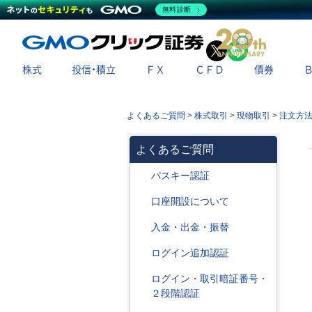
無料診断
X
LINE
株式
投信・積立
ＦＸ
ＣＦＤ
債券
よくあるご質問
>
株式取引
>
現物取引
>
注文方
よくあるご質問
パスキー認証
口座開設について
入金・出金・振替
ログイン追加認証
ログイン・取引暗証番号・
２段階認証