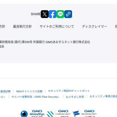
X
facebook
LINE
リンクをコピー
SHARE
方針
最良執行方針
サイトのご利用について
ディスクレイマー
東財務局長（銀代）第330号 所属銀行：GMOあおぞらネット銀行株式会社
協会
GMOクリック証券
セキュリティ相談AIチャットボット
ド漏洩診断
Webサイトリスク診断
セキュリティ事業の軌
ラエ）
サイバー攻撃対策（GMO Flatt Security）
なりすまし対策