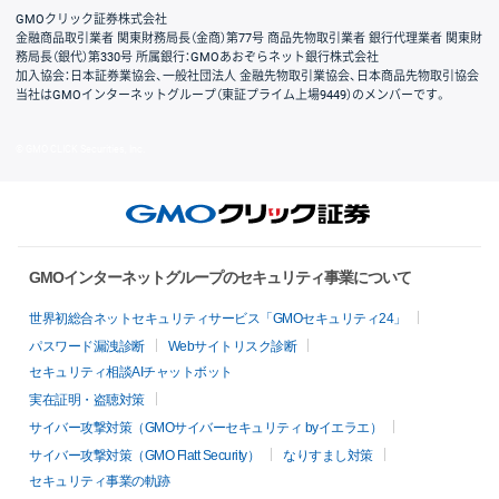
GMOクリック証券株式会社
金融商品取引業者 関東財務局長（金商）第77号 商品先物取引業者 銀行代理業者 関東財
務局長（銀代）第330号 所属銀行：GMOあおぞらネット銀行株式会社
加入協会：日本証券業協会、一般社団法人 金融先物取引業協会、日本商品先物取引協会
当社はGMOインターネットグループ（東証プライム上場9449）のメンバーです。
© GMO CLICK Securities, Inc.
GMOインターネットグループのセキュリティ事業について
世界初総合ネットセキュリティサービス「GMOセキュリティ24」
パスワード漏洩診断
Webサイトリスク診断
セキュリティ相談AIチャットボット
実在証明・盗聴対策
サイバー攻撃対策（GMOサイバーセキュリティ byイエラエ）
サイバー攻撃対策（GMO Flatt Security）
なりすまし対策
セキュリティ事業の軌跡