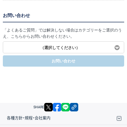
お問い合わせ
「よくあるご質問」では解決しない場合はカテゴリーをご選択のう
え、こちらからお問い合わせください。
（選択してください）
お問い合わせ
X
facebook
LINE
リンクをコピー
SHARE
各種方針・規程・会社案内
取引規程・約款
サイトマップ
その他のご案内
個人情報保護方針
最良執行方針
サイトのご利用について
ディスクレイマー
信託保全
リスク説明
会社案内