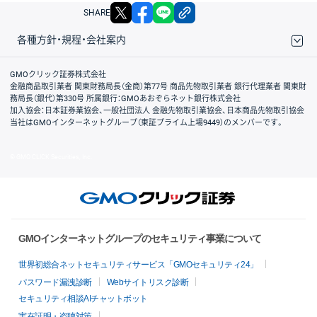
X
facebook
LINE
リンクをコピー
SHARE
各種方針・規程・会社案内
取引規程・約款
サイトマップ
その他のご案内
個人情報保護方針
最良執行方針
サイトのご利用について
ディスクレイマー
信託保全
リスク説明
会社案内
GMOクリック証券株式会社
金融商品取引業者 関東財務局長（金商）第77号 商品先物取引業者 銀行代理業者 関東財
務局長（銀代）第330号 所属銀行：GMOあおぞらネット銀行株式会社
加入協会：日本証券業協会、一般社団法人 金融先物取引業協会、日本商品先物取引協会
当社はGMOインターネットグループ（東証プライム上場9449）のメンバーです。
© GMO CLICK Securities, Inc.
GMOインターネットグループのセキュリティ事業について
世界初総合ネットセキュリティサービス「GMOセキュリティ24」
パスワード漏洩診断
Webサイトリスク診断
セキュリティ相談AIチャットボット
実在証明・盗聴対策