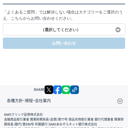
「よくあるご質問」では解決しない場合はカテゴリーをご選択のう
え、こちらからお問い合わせください。
（選択してください）
お問い合わせ
X
facebook
LINE
リンクをコピー
SHARE
各種方針・規程・会社案内
取引規程・約款
サイトマップ
その他のご案内
個人情報保護方針
最良執行方針
サイトのご利用について
ディスクレイマー
信託保全
リスク説明
会社案内
GMOクリック証券株式会社
金融商品取引業者 関東財務局長（金商）第77号 商品先物取引業者 銀行代理業者 関東財
務局長（銀代）第330号 所属銀行：GMOあおぞらネット銀行株式会社