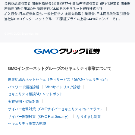
金融商品取引業者 関東財務局長（金商）第77号 商品先物取引業者 銀行代理業者 関東財
務局長（銀代）第330号 所属銀行：GMOあおぞらネット銀行株式会社
加入協会：日本証券業協会、一般社団法人 金融先物取引業協会、日本商品先物取引協会
当社はGMOインターネットグループ（東証プライム上場9449）のメンバーです。
© GMO CLICK Securities, Inc.
GMOインターネットグループのセキュリティ事業について
世界初総合ネットセキュリティサービス「GMOセキュリティ24」
パスワード漏洩診断
Webサイトリスク診断
セキュリティ相談AIチャットボット
実在証明・盗聴対策
サイバー攻撃対策（GMOサイバーセキュリティ byイエラエ）
サイバー攻撃対策（GMO Flatt Security）
なりすまし対策
セキュリティ事業の軌跡