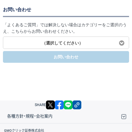
お問い合わせ
「よくあるご質問」では解決しない場合はカテゴリーをご選択のう
え、こちらからお問い合わせください。
（選択してください）
お問い合わせ
X
facebook
LINE
リンクをコピー
SHARE
各種方針・規程・会社案内
取引規程・約款
サイトマップ
その他のご案内
個人情報保護方針
最良執行方針
サイトのご利用について
ディスクレイマー
信託保全
リスク説明
会社案内
GMOクリック証券株式会社