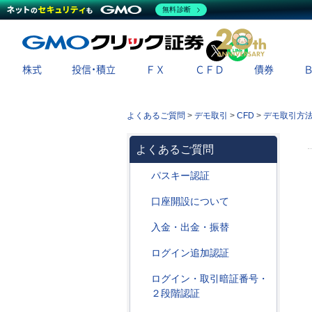
無料診断
X
LINE
株式
投信・積立
ＦＸ
ＣＦＤ
債券
よくあるご質問
>
デモ取引
>
CFD
>
デモ取引方
よくあるご質問
パスキー認証
口座開設について
入金・出金・振替
ログイン追加認証
ログイン・取引暗証番号・
２段階認証