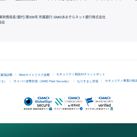
東財務局長（銀代）第330号 所属銀行：GMOあおぞらネット銀行株式会社
協会
GMOクリック証券
セキュリティ相談AIチャットボット
ド漏洩診断
Webサイトリスク診断
セキュリティ事業の軌
ラエ）
サイバー攻撃対策（GMO Flatt Security）
なりすまし対策