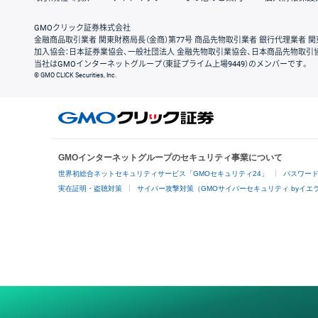
GMOクリック証券株式会社
金融商品取引業者 関東財務局長（金商）第77号 商品先物取引業者 銀行代理業者 関
加入協会：日本証券業協会、一般社団法人 金融先物取引業協会、日本商品先物取引
当社はGMOインターネットグループ（東証プライム上場9449）のメンバーです。
© GMO CLICK Securities, Inc.
GMOインターネットグループのセキュリティ事業について
世界初総合ネットセキュリティサービス「GMOセキュリティ24」
パスワー
実在証明・盗聴対策
サイバー攻撃対策（GMOサイバーセキュリティ byイエ