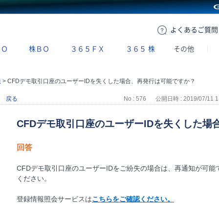
GMOクリック証券
よくある
ご質問
ＢＯ
株ＢＯ
３６５ＦＸ
３６５
株
その他
法
>
CFDデモ取引口座のユーザーIDを失くした場合、再発行は可能ですか？
戻る
No : 576
公開日時 : 2019/07/11 1
CFDデモ取引口座のユーザーIDを失くした
回答
CFDデモ取引口座のユーザーIDをご紛失の場合は、再通知が可
ください。
登録情報照会サービスは
こちらをご確認ください。