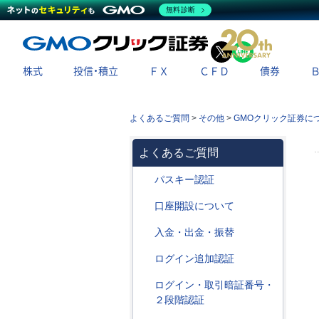
無料診断
X
LINE
株式
投信・積立
ＦＸ
ＣＦＤ
債券
よくあるご質問
>
その他
>
GMOクリック証券に
よくあるご質問
パスキー認証
口座開設について
入金・出金・振替
ログイン追加認証
ログイン・取引暗証番号・
２段階認証