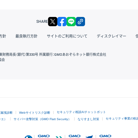
X
facebook
LINE
リンクをコピー
SHARE
方針
最良執行方針
サイトのご利用について
ディスクレイマー
東財務局長（銀代）第330号 所属銀行：GMOあおぞらネット銀行株式会社
協会
GMOクリック証券
セキュリティ相談AIチャットボット
ド漏洩診断
Webサイトリスク診断
セキュリティ事業の軌
ラエ）
サイバー攻撃対策（GMO Flatt Security）
なりすまし対策