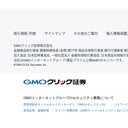
取引規程・約款
サイトマップ
その他のご案内
個人情報保護
GMOクリック証券株式会社
金融商品取引業者 関東財務局長（金商）第77号 商品先物取引業者 銀行代理業者 関
加入協会：日本証券業協会、一般社団法人 金融先物取引業協会、日本商品先物取引
当社はGMOインターネットグループ（東証プライム上場9449）のメンバーです。
© GMO CLICK Securities, Inc.
GMOインターネットグループのセキュリティ事業について
世界初総合ネットセキュリティサービス「GMOセキュリティ24」
パスワー
実在証明・盗聴対策
サイバー攻撃対策（GMOサイバーセキュリティ byイエ