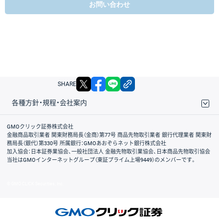
お問い合わせ
X
facebook
LINE
リンクをコピー
SHARE
各種方針・規程・会社案内
取引規程・約款
サイトマップ
その他のご案内
個人情報保護方針
最良執行方針
サイトのご利用について
ディスクレイマー
信託保全
リスク説明
会社案内
GMOクリック証券株式会社
金融商品取引業者 関東財務局長（金商）第77号 商品先物取引業者 銀行代理業者 関東財
務局長（銀代）第330号 所属銀行：GMOあおぞらネット銀行株式会社
加入協会：日本証券業協会、一般社団法人 金融先物取引業協会、日本商品先物取引協会
当社はGMOインターネットグループ（東証プライム上場9449）のメンバーです。
© GMO CLICK Securities, Inc.