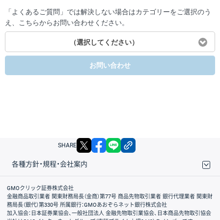
「よくあるご質問」では解決しない場合はカテゴリーをご選択のう
え、こちらからお問い合わせください。
（選択してください）
お問い合わせ
X
facebook
LINE
リンクをコピー
SHARE
各種方針・規程・会社案内
取引規程・約款
サイトマップ
その他のご案内
個人情報保護方針
最良執行方針
サイトのご利用について
ディスクレイマー
信託保全
リスク説明
会社案内
GMOクリック証券株式会社
金融商品取引業者 関東財務局長（金商）第77号 商品先物取引業者 銀行代理業者 関東財
務局長（銀代）第330号 所属銀行：GMOあおぞらネット銀行株式会社
加入協会：日本証券業協会、一般社団法人 金融先物取引業協会、日本商品先物取引協会