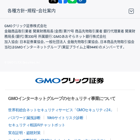
各種方針・規程・会社案内
取引規程・約款
サイトマップ
その他のご案内
個人情報保護方針
最良執行方針
サイトのご利用について
ディスクレイマー
信託保全
リスク説明
会社案内
GMOクリック証券株式会社
金融商品取引業者 関東財務局長（金商）第77号 商品先物取引業者 銀行代理業者 関東財
務局長（銀代）第330号 所属銀行：GMOあおぞらネット銀行株式会社
加入協会：日本証券業協会、一般社団法人 金融先物取引業協会、日本商品先物取引協会
当社はGMOインターネットグループ（東証プライム上場9449）のメンバーです。
© GMO CLICK Securities, Inc.
GMOインターネットグループのセキュリティ事業について
世界初総合ネットセキュリティサービス「GMOセキュリティ24」
パスワード漏洩診断
Webサイトリスク診断
セキュリティ相談AIチャットボット
実在証明・盗聴対策