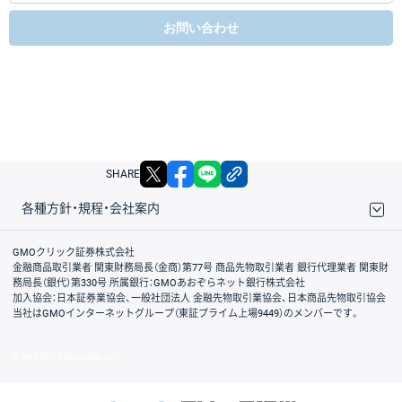
お問い合わせ
X
facebook
LINE
リンクをコピー
SHARE
各種方針・規程・会社案内
取引規程・約款
サイトマップ
その他のご案内
個人情報保護方針
最良執行方針
サイトのご利用について
ディスクレイマー
信託保全
リスク説明
会社案内
GMOクリック証券株式会社
金融商品取引業者 関東財務局長（金商）第77号 商品先物取引業者 銀行代理業者 関東財
務局長（銀代）第330号 所属銀行：GMOあおぞらネット銀行株式会社
加入協会：日本証券業協会、一般社団法人 金融先物取引業協会、日本商品先物取引協会
当社はGMOインターネットグループ（東証プライム上場9449）のメンバーです。
© GMO CLICK Securities, Inc.