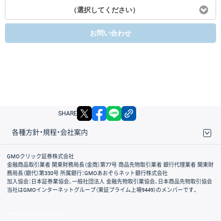
（選択してください）
お問い合わせ
X
facebook
LINE
リンクをコピー
SHARE
各種方針・規程・会社案内
取引規程・約款
サイトマップ
その他のご案内
個人情報保護方針
最良執行方針
サイトのご利用について
ディスクレイマー
信託保全
リスク説明
会社案内
GMOクリック証券株式会社
金融商品取引業者 関東財務局長（金商）第77号 商品先物取引業者 銀行代理業者 関東財
務局長（銀代）第330号 所属銀行：GMOあおぞらネット銀行株式会社
加入協会：日本証券業協会、一般社団法人 金融先物取引業協会、日本商品先物取引協会
当社はGMOインターネットグループ（東証プライム上場9449）のメンバーです。
© GMO CLICK Securities, Inc.