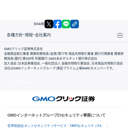
X
facebook
LINE
リンクをコピー
SHARE
各種方針・規程・会社案内
取引規程・約款
サイトマップ
その他のご案内
個人情報保護方針
最良執行方針
サイトのご利用について
ディスクレイマー
信託保全
リスク説明
会社案内
GMOクリック証券株式会社
金融商品取引業者 関東財務局長（金商）第77号 商品先物取引業者 銀行代理業者 関東財
務局長（銀代）第330号 所属銀行：GMOあおぞらネット銀行株式会社
加入協会：日本証券業協会、一般社団法人 金融先物取引業協会、日本商品先物取引協会
当社はGMOインターネットグループ（東証プライム上場9449）のメンバーです。
© GMO CLICK Securities, Inc.
GMOインターネットグループのセキュリティ事業について
世界初総合ネットセキュリティサービス「GMOセキュリティ24」