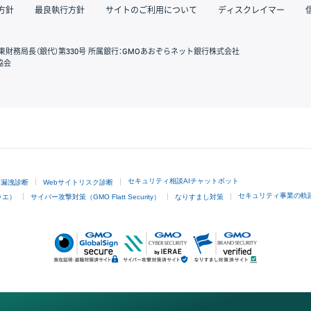
方針
最良執行方針
サイトのご利用について
ディスクレイマー
東財務局長（銀代）第330号 所属銀行：GMOあおぞらネット銀行株式会社
協会
GMOクリック証券
セキュリティ相談AIチャットボット
ド漏洩診断
Webサイトリスク診断
セキュリティ事業の軌
ラエ）
サイバー攻撃対策（GMO Flatt Security）
なりすまし対策