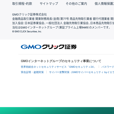
取引規程・約款
サイトマップ
その他のご案内
個人情報保護
GMOクリック証券株式会社
金融商品取引業者 関東財務局長（金商）第77号 商品先物取引業者 銀行代理業者 関
加入協会：日本証券業協会、一般社団法人 金融先物取引業協会、日本商品先物取引
当社はGMOインターネットグループ（東証プライム上場9449）のメンバーです。
© GMO CLICK Securities, Inc.
GMOインターネットグループのセキュリティ事業について
世界初総合ネットセキュリティサービス「GMOセキュリティ24」
パスワー
実在証明・盗聴対策
サイバー攻撃対策（GMOサイバーセキュリティ byイエ