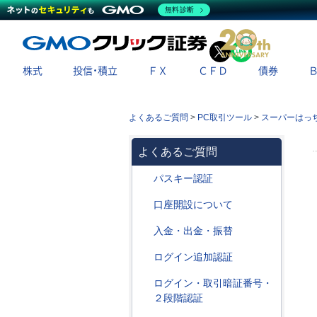
無料診断
X
LINE
株式
投信・積立
ＦＸ
ＣＦＤ
債券
よくあるご質問
>
PC取引ツール
>
スーパーはっ
よくあるご質問
パスキー認証
口座開設について
入金・出金・振替
ログイン追加認証
ログイン・取引暗証番号・
２段階認証