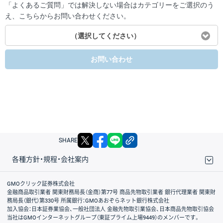
「よくあるご質問」では解決しない場合はカテゴリーをご選択のう
え、こちらからお問い合わせください。
（選択してください）
お問い合わせ
X
facebook
LINE
リンクをコピー
SHARE
各種方針・規程・会社案内
取引規程・約款
サイトマップ
その他のご案内
個人情報保護方針
最良執行方針
サイトのご利用について
ディスクレイマー
信託保全
リスク説明
会社案内
GMOクリック証券株式会社
金融商品取引業者 関東財務局長（金商）第77号 商品先物取引業者 銀行代理業者 関東財
務局長（銀代）第330号 所属銀行：GMOあおぞらネット銀行株式会社
加入協会：日本証券業協会、一般社団法人 金融先物取引業協会、日本商品先物取引協会
当社はGMOインターネットグループ（東証プライム上場9449）のメンバーです。