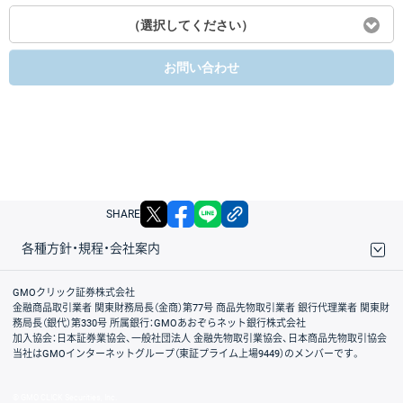
（選択してください）
お問い合わせ
X
facebook
LINE
リンクをコピー
SHARE
各種方針・規程・会社案内
取引規程・約款
サイトマップ
その他のご案内
個人情報保護方針
最良執行方針
サイトのご利用について
ディスクレイマー
信託保全
リスク説明
会社案内
GMOクリック証券株式会社
金融商品取引業者 関東財務局長（金商）第77号 商品先物取引業者 銀行代理業者 関東財
務局長（銀代）第330号 所属銀行：GMOあおぞらネット銀行株式会社
加入協会：日本証券業協会、一般社団法人 金融先物取引業協会、日本商品先物取引協会
当社はGMOインターネットグループ（東証プライム上場9449）のメンバーです。
© GMO CLICK Securities, Inc.