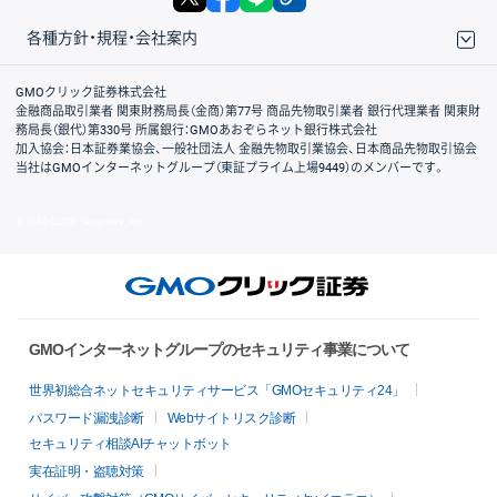
各種方針・規程・会社案内
取引規程・約款
サイトマップ
その他のご案内
個人情報保護方針
最良執行方針
サイトのご利用について
ディスクレイマー
信託保全
リスク説明
会社案内
GMOクリック証券株式会社
金融商品取引業者 関東財務局長（金商）第77号 商品先物取引業者 銀行代理業者 関東財
務局長（銀代）第330号 所属銀行：GMOあおぞらネット銀行株式会社
加入協会：日本証券業協会、一般社団法人 金融先物取引業協会、日本商品先物取引協会
当社はGMOインターネットグループ（東証プライム上場9449）のメンバーです。
© GMO CLICK Securities, Inc.
GMOインターネットグループのセキュリティ事業について
世界初総合ネットセキュリティサービス「GMOセキュリティ24」
パスワード漏洩診断
Webサイトリスク診断
セキュリティ相談AIチャットボット
実在証明・盗聴対策