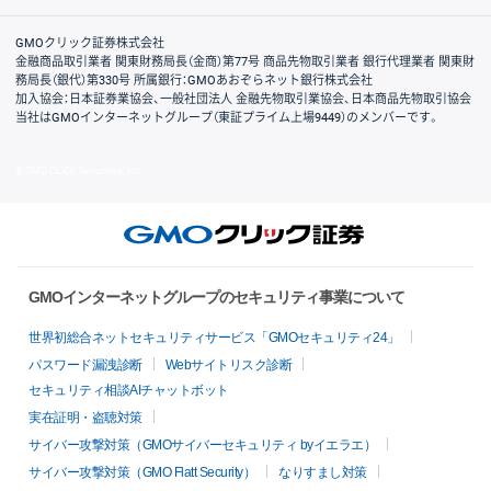
取引規程・約款
サイトマップ
その他のご案内
個人情報保護方針
最良執行方針
サイトのご利用について
ディスクレイマー
信託保全
リスク説明
会社案内
GMOクリック証券株式会社
金融商品取引業者 関東財務局長（金商）第77号 商品先物取引業者 銀行代理業者 関東財
務局長（銀代）第330号 所属銀行：GMOあおぞらネット銀行株式会社
加入協会：日本証券業協会、一般社団法人 金融先物取引業協会、日本商品先物取引協会
当社はGMOインターネットグループ（東証プライム上場9449）のメンバーです。
© GMO CLICK Securities, Inc.
GMOインターネットグループのセキュリティ事業について
世界初総合ネットセキュリティサービス「GMOセキュリティ24」
パスワード漏洩診断
Webサイトリスク診断
セキュリティ相談AIチャットボット
実在証明・盗聴対策
サイバー攻撃対策（GMOサイバーセキュリティ byイエラエ）
サイバー攻撃対策（GMO Flatt Security）
なりすまし対策