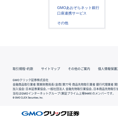
GMOあおぞらネット銀行
口座連携サービス
その他
取引規程・約款
サイトマップ
その他のご案内
個人情報保護
GMOクリック証券株式会社
金融商品取引業者 関東財務局長（金商）第77号 商品先物取引業者 銀行代理業者 関
加入協会：日本証券業協会、一般社団法人 金融先物取引業協会、日本商品先物取引
当社はGMOインターネットグループ（東証プライム上場9449）のメンバーです。
© GMO CLICK Securities, Inc.