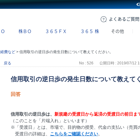
GMOクリック証券
よくある
ご質問
ＢＯ
株ＢＯ
３６５ＦＸ
３６５
株
その他
諸経費など
>
信用取引の逆日歩の発生日数について教えてください。
戻る
No : 526
公開日時 : 2019/07/12 1
信用取引の逆日歩の発生日数について教えて
回答
信用取引の逆日歩は、
新規建の受渡日から返済の受渡日の前日ま
（このことを「片端入れ」といいます）
※「受渡日」とは、市場で、目的物の授受、代金の支払い（売買
受渡日の詳細は、
こちらをご確認ください
。