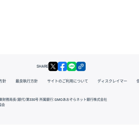
X
facebook
LINE
リンクをコピー
SHARE
方針
最良執行方針
サイトのご利用について
ディスクレイマー
東財務局長（銀代）第330号 所属銀行：GMOあおぞらネット銀行株式会社
協会
GMOクリック証券