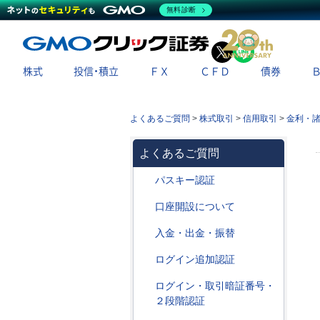
無料診断
X
LINE
株式
投信・積立
ＦＸ
ＣＦＤ
債券
よくあるご質問
>
株式取引
>
信用取引
>
金利・
よくあるご質問
パスキー認証
口座開設について
入金・出金・振替
ログイン追加認証
ログイン・取引暗証番号・
２段階認証