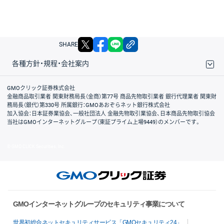
X
facebook
LINE
リンクをコピー
SHARE
各種方針・規程・会社案内
取引規程・約款
サイトマップ
その他のご案内
個人情報保護方針
最良執行方針
サイトのご利用について
ディスクレイマー
信託保全
リスク説明
会社案内
GMOクリック証券株式会社
金融商品取引業者 関東財務局長（金商）第77号 商品先物取引業者 銀行代理業者 関東財
務局長（銀代）第330号 所属銀行：GMOあおぞらネット銀行株式会社
加入協会：日本証券業協会、一般社団法人 金融先物取引業協会、日本商品先物取引協会
当社はGMOインターネットグループ（東証プライム上場9449）のメンバーです。
© GMO CLICK Securities, Inc.
GMOインターネットグループのセキュリティ事業について
世界初総合ネットセキュリティサービス「GMOセキュリティ24」