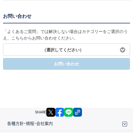
お問い合わせ
「よくあるご質問」では解決しない場合はカテゴリーをご選択のう
え、こちらからお問い合わせください。
（選択してください）
お問い合わせ
X
facebook
LINE
リンクをコピー
SHARE
各種方針・規程・会社案内
取引規程・約款
サイトマップ
その他のご案内
個人情報保護方針
最良執行方針
サイトのご利用について
ディスクレイマー
信託保全
リスク説明
会社案内