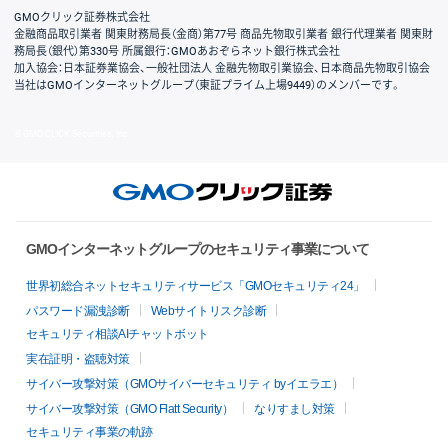
GMOクリック証券株式会社
金融商品取引業者 関東財務局長（金商）第77号 商品先物取引業者 銀行代理業者 関東財
務局長（銀代）第330号 所属銀行：GMOあおぞらネット銀行株式会社
加入協会：日本証券業協会、一般社団法人 金融先物取引業協会、日本商品先物取引協会
当社はGMOインターネットグループ（東証プライム上場9449）のメンバーです。
© GMO CLICK Securities, Inc.
GMOインターネットグループのセキュリティ事業について
世界初総合ネットセキュリティサービス「GMOセキュリティ24」
パスワード漏洩診断
Webサイトリスク診断
セキュリティ相談AIチャットボット
実在証明・盗聴対策
サイバー攻撃対策（GMOサイバーセキュリティ byイエラエ）
サイバー攻撃対策（GMO Flatt Security）
なりすまし対策
セキュリティ事業の軌跡