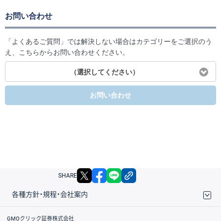
お問い合わせ
「よくあるご質問」では解決しない場合はカテゴリーをご選択のう
え、こちらからお問い合わせください。
（選択してください）
お問い合わせ
X
facebook
LINE
リンクをコピー
SHARE
各種方針・規程・会社案内
取引規程・約款
サイトマップ
その他のご案内
個人情報保護方針
最良執行方針
サイトのご利用について
ディスクレイマー
信託保全
リスク説明
会社案内
GMOクリック証券株式会社