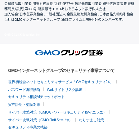
金融商品取引業者 関東財務局長（金商）第77号 商品先物取引業者 銀行代理業者 関東財
務局長（銀代）第330号 所属銀行：GMOあおぞらネット銀行株式会社
加入協会：日本証券業協会、一般社団法人 金融先物取引業協会、日本商品先物取引協会
当社はGMOインターネットグループ（東証プライム上場9449）のメンバーです。
© GMO CLICK Securities, Inc.
GMOインターネットグループのセキュリティ事業について
世界初総合ネットセキュリティサービス「GMOセキュリティ24」
パスワード漏洩診断
Webサイトリスク診断
セキュリティ相談AIチャットボット
実在証明・盗聴対策
サイバー攻撃対策（GMOサイバーセキュリティ byイエラエ）
サイバー攻撃対策（GMO Flatt Security）
なりすまし対策
セキュリティ事業の軌跡