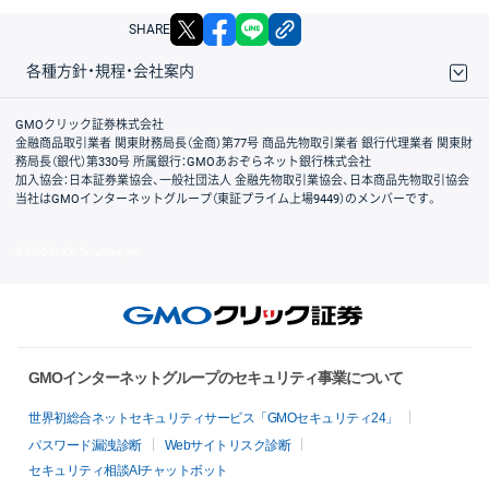
X
facebook
LINE
リンクをコピー
SHARE
各種方針・規程・会社案内
取引規程・約款
サイトマップ
その他のご案内
個人情報保護方針
最良執行方針
サイトのご利用について
ディスクレイマー
信託保全
リスク説明
会社案内
GMOクリック証券株式会社
金融商品取引業者 関東財務局長（金商）第77号 商品先物取引業者 銀行代理業者 関東財
務局長（銀代）第330号 所属銀行：GMOあおぞらネット銀行株式会社
加入協会：日本証券業協会、一般社団法人 金融先物取引業協会、日本商品先物取引協会
当社はGMOインターネットグループ（東証プライム上場9449）のメンバーです。
© GMO CLICK Securities, Inc.
GMOインターネットグループのセキュリティ事業について
世界初総合ネットセキュリティサービス「GMOセキュリティ24」
パスワード漏洩診断
Webサイトリスク診断
セキュリティ相談AIチャットボット